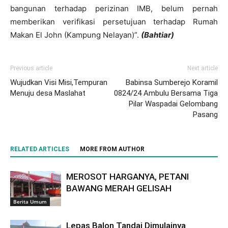
bangunan terhadap perizinan IMB, belum pernah
memberikan verifikasi persetujuan terhadap Rumah
Makan El John (Kampung Nelayan)”.
(Bahtiar)
Previous article
Next article
Wujudkan Visi Misi,Tempuran
Babinsa Sumberejo Koramil
Menuju desa Maslahat
0824/24 Ambulu Bersama Tiga
Pilar Waspadai Gelombang
Pasang
RELATED ARTICLES
MORE FROM AUTHOR
MEROSOT HARGANYA, PETANI
BAWANG MERAH GELISAH
Berita Umum
Lepas Balon Tandai Dimulainya