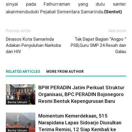
sinyal pada Fathurraman yang dulu santer
akanmenduduki Pejabat Sementara Samarinda
.(Sentot)
Previous article
Next article
Dinasos Kota Samarinda
Tak Dapat Bagian “Angpo “
Adakan Penyuluhan Narkoba
PSB,Guru SMP 24 Resah dan
dan HIV
Galau
RELATED ARTICLES
MORE FROM AUTHOR
BPW PERADIN Jatim Perkuat Struktur
Organisasi, BPC PERADIN Bojonegoro
Resmi Bentuk Kepengurusan Baru
Berita Umum
Momentum Kemerdekaan, 515
Narapidana Lapas Sidoarjo Diusulkan
Terima Remisi, 12 Siap Kembali ke
Berita Umum