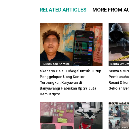
RELATED ARTICLES
MORE FROM A
Hukum dan Kriminal
Berita Umu
Skenario Palsu Dibegal untuk Tutupi
Siswa SMPN
Penggelapan Uang Kantor
Pembunuhan
Terbongkar, Karyawan di
Resmi Dikem
Banyuwangi Habiskan Rp 29 Juta
Sekolah Ber
Demi Kripto