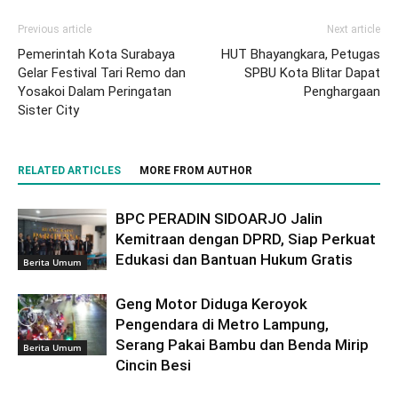
Previous article
Next article
Pemerintah Kota Surabaya
HUT Bhayangkara, Petugas
Gelar Festival Tari Remo dan
SPBU Kota Blitar Dapat
Yosakoi Dalam Peringatan
Penghargaan
Sister City
RELATED ARTICLES
MORE FROM AUTHOR
BPC PERADIN SIDOARJO Jalin
Kemitraan dengan DPRD, Siap Perkuat
Edukasi dan Bantuan Hukum Gratis
Berita Umum
Geng Motor Diduga Keroyok
Pengendara di Metro Lampung,
Serang Pakai Bambu dan Benda Mirip
Berita Umum
Cincin Besi