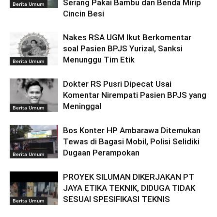
Serang Pakai Bambu dan Benda Mirip
Berita Umum
Cincin Besi
Nakes RSA UGM Ikut Berkomentar
soal Pasien BPJS Yurizal, Sanksi
Menunggu Tim Etik
Berita Umum
Dokter RS Pusri Dipecat Usai
Komentar Nirempati Pasien BPJS yang
Meninggal
Berita Umum
Bos Konter HP Ambarawa Ditemukan
Tewas di Bagasi Mobil, Polisi Selidiki
Dugaan Perampokan
Berita Umum
PROYEK SILUMAN DIKERJAKAN PT
JAYA ETIKA TEKNIK, DIDUGA TIDAK
SESUAI SPESIFIKASI TEKNIS
Berita Umum