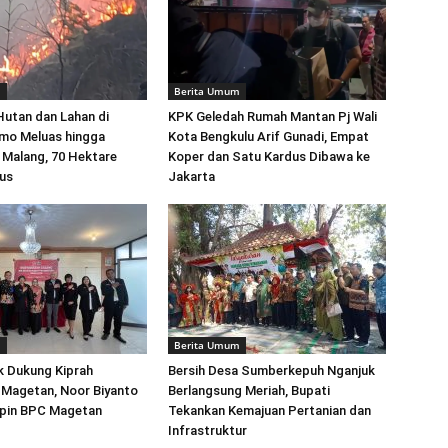
m
Berita Umum
utan dan Lahan di
KPK Geledah Rumah Mantan Pj Wali
mo Meluas hingga
Kota Bengkulu Arif Gunadi, Empat
 Malang, 70 Hektare
Koper dan Satu Kardus Dibawa ke
us
Jakarta
m
Berita Umum
k Dukung Kiprah
Bersih Desa Sumberkepuh Nganjuk
 Magetan, Noor Biyanto
Berlangsung Meriah, Bupati
mpin BPC Magetan
Tekankan Kemajuan Pertanian dan
Infrastruktur