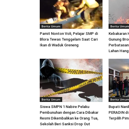
Berita Umum
Berita Umu
Pamit Nonton Voli, Pelajar SMP di
Kebakaran H
Blora Tewas Tenggelam Saat Cari
Gunung Bro
Ikan di Waduk Greneng
Perbatasan
Lahan Hang
Berita Umum
Berita Umu
Siswa SMPN 1 Nabire Pelaku
Bupati Nani
Pembunuhan dengan Cara Dibakar
PERADIN di
Resmi Dikembalikan ke Orang Tua,
Terpilih Pi
Sekolah Beri Sanksi Drop Out