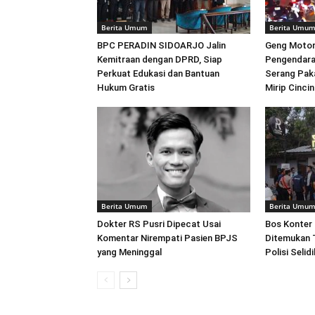
Berita Umum
Berita Umu
BPC PERADIN SIDOARJO Jalin
Geng Motor
Kemitraan dengan DPRD, Siap
Pengendara
Perkuat Edukasi dan Bantuan
Serang Pak
Hukum Gratis
Mirip Cincin
Berita Umum
Berita Umu
Dokter RS Pusri Dipecat Usai
Bos Konter
Komentar Nirempati Pasien BPJS
Ditemukan T
yang Meninggal
Polisi Seli