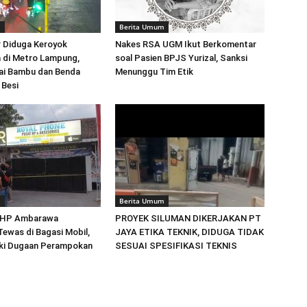
m
Berita Umum
 Diduga Keroyok
Nakes RSA UGM Ikut Berkomentar
 di Metro Lampung,
soal Pasien BPJS Yurizal, Sanksi
ai Bambu dan Benda
Menunggu Tim Etik
 Besi
m
Berita Umum
 HP Ambarawa
PROYEK SILUMAN DIKERJAKAN PT
ewas di Bagasi Mobil,
JAYA ETIKA TEKNIK, DIDUGA TIDAK
diki Dugaan Perampokan
SESUAI SPESIFIKASI TEKNIS