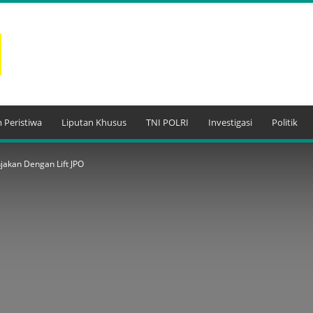
 Peristiwa
Liputan Khusus
TNI POLRI
Investigasi
Politik
akan Dengan Lift JPO