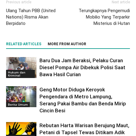
Previous article
Next article
Ulang Tahun PBB (United
Terungkapnya Pengemudi
Nations) Risma Akan
Mobilio Yang Terparkir
Berpidato
Misterius di Hutan
RELATED ARTICLES
MORE FROM AUTHOR
Baru Dua Jam Beraksi, Pelaku Curan
Diesel Pompa Air Dibekuk Polisi Saat
Hukum dan
Bawa Hasil Curian
Kriminal
Geng Motor Diduga Keroyok
Pengendara di Metro Lampung,
Serang Pakai Bambu dan Benda Mirip
Berita Umum
Cincin Besi
Rebutan Harta Warisan Berujung Maut,
Petani di Tapsel Tewas Ditikam Adik