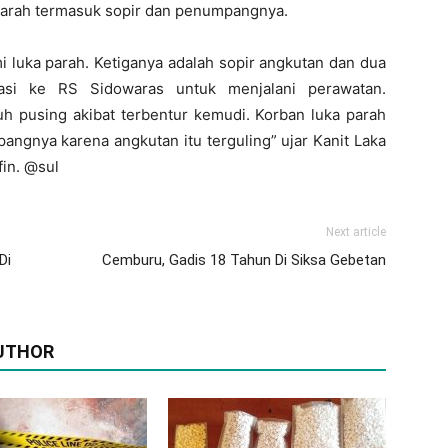
a parah termasuk sopir dan penumpangnya.
mi luka parah. Ketiganya adalah sopir angkutan dan dua
asi ke RS Sidowaras untuk menjalani perawatan.
 pusing akibat terbentur kemudi. Korban luka parah
angnya karena angkutan itu terguling” ujar Kanit Laka
fin. @sul
Next article
Di
Cemburu, Gadis 18 Tahun Di Siksa Gebetan
UTHOR