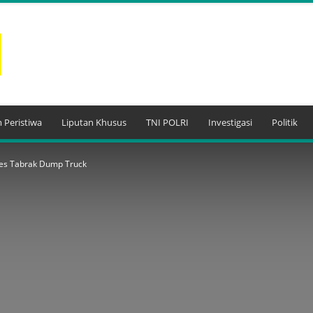
 Peristiwa
Liputan Khusus
TNI POLRI
Investigasi
Politik
es Tabrak Dump Truck