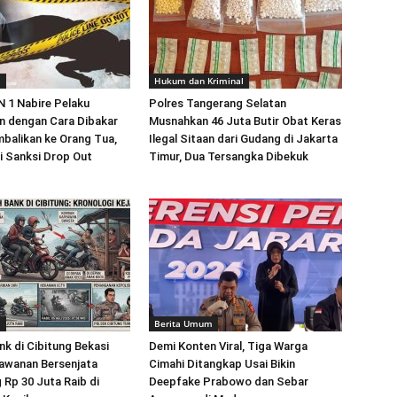
m
Hukum dan Kriminal
 1 Nabire Pelaku
Polres Tangerang Selatan
 dengan Cara Dibakar
Musnahkan 46 Juta Butir Obat Keras
balikan ke Orang Tua,
Ilegal Sitaan dari Gudang di Jakarta
i Sanksi Drop Out
Timur, Dua Tersangka Dibekuk
m
Berita Umum
k di Cibitung Bekasi
Demi Konten Viral, Tiga Warga
awanan Bersenjata
Cimahi Ditangkap Usai Bikin
 Rp 30 Juta Raib di
Deepfake Prabowo dan Sebar