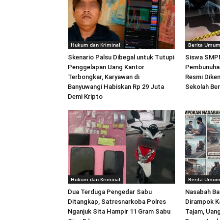
Hukum dan Kriminal
Berita Umu
Skenario Palsu Dibegal untuk Tutupi
Siswa SMPN
Penggelapan Uang Kantor
Pembunuhan
Terbongkar, Karyawan di
Resmi Dikem
Banyuwangi Habiskan Rp 29 Juta
Sekolah Ber
Demi Kripto
Hukum dan Kriminal
Berita Umu
Dua Terduga Pengedar Sabu
Nasabah Ban
Ditangkap, Satresnarkoba Polres
Dirampok K
Nganjuk Sita Hampir 11 Gram Sabu
Tajam, Uang