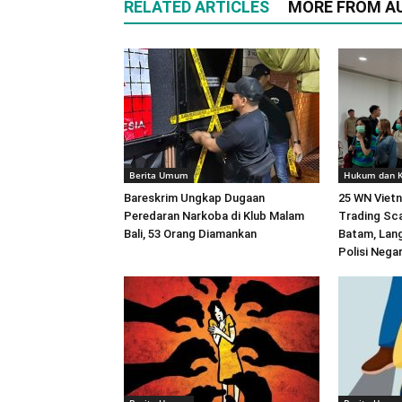
RELATED ARTICLES
MORE FROM A
Berita Umum
Hukum dan K
Bareskrim Ungkap Dugaan
25 WN Vietn
Peredaran Narkoba di Klub Malam
Trading Sca
Bali, 53 Orang Diamankan
Batam, Lan
Polisi Nega