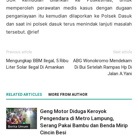
memperoleh perawatan medis kasus dengan dugaan
penganiayaan itu kemudian dilaporkan ke Polsek Dasuk
dan saat ini polsek dasuk terus menindak lanjuti masalah
tersebut. @rief
Previous article
Next article
Mengungkap BBM Ilegal, 5 Ribu
ABG Wonokromo Mendekam
Liter Solar Ilegal Di Amankan
Di Bui Setelah Rampas Hp Di
Jalan A.Yani
RELATED ARTICLES
MORE FROM AUTHOR
Geng Motor Diduga Keroyok
Pengendara di Metro Lampung,
Serang Pakai Bambu dan Benda Mirip
Berita Umum
Cincin Besi