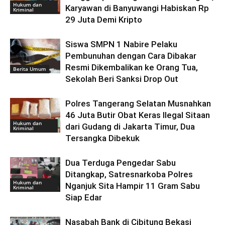
Hukum dan
Karyawan di Banyuwangi Habiskan Rp
Kriminal
29 Juta Demi Kripto
Siswa SMPN 1 Nabire Pelaku
Pembunuhan dengan Cara Dibakar
Resmi Dikembalikan ke Orang Tua,
Berita Umum
Sekolah Beri Sanksi Drop Out
Polres Tangerang Selatan Musnahkan
46 Juta Butir Obat Keras Ilegal Sitaan
Hukum dan
dari Gudang di Jakarta Timur, Dua
Kriminal
Tersangka Dibekuk
Dua Terduga Pengedar Sabu
Ditangkap, Satresnarkoba Polres
Hukum dan
Nganjuk Sita Hampir 11 Gram Sabu
Kriminal
Siap Edar
Nasabah Bank di Cibitung Bekasi