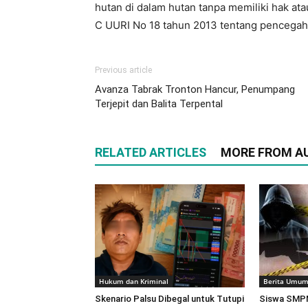
hutan di dalam hutan tanpa memiliki hak atau
C UURI No 18 tahun 2013 tentang pencega
Previous article
Avanza Tabrak Tronton Hancur, Penumpang
Terjepit dan Balita Terpental
RELATED ARTICLES
MORE FROM A
Hukum dan Kriminal
Berita Umu
Skenario Palsu Dibegal untuk Tutupi
Siswa SMPN