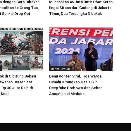
 dengan Cara Dibakar
Musnahkan 46 Juta Butir Obat Keras
balikan ke Orang Tua,
Ilegal Sitaan dari Gudang di Jakarta
i Sanksi Drop Out
Timur, Dua Tersangka Dibekuk
m
Berita Umum
k di Cibitung Bekasi
Demi Konten Viral, Tiga Warga
awanan Bersenjata
Cimahi Ditangkap Usai Bikin
 Rp 30 Juta Raib di
Deepfake Prabowo dan Sebar
Kecil
Ancaman di Medsos