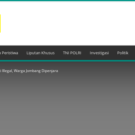
 Peristiwa
Liputan Khusus
TNI POLRI
Investigasi
Politik
i Illegal, Warga Jombang Dipenjara