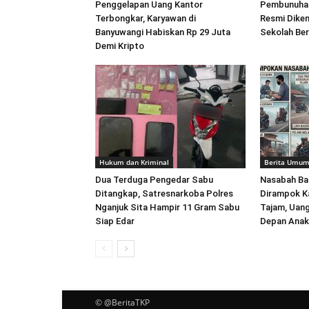
Penggelapan Uang Kantor
Pembunuhan
Terbongkar, Karyawan di
Resmi Dikem
Banyuwangi Habiskan Rp 29 Juta
Sekolah Ber
Demi Kripto
Hukum dan Kriminal
Berita Umu
Dua Terduga Pengedar Sabu
Nasabah Ban
Ditangkap, Satresnarkoba Polres
Dirampok K
Nganjuk Sita Hampir 11 Gram Sabu
Tajam, Uang
Siap Edar
Depan Anak 
© @BeritaTKP