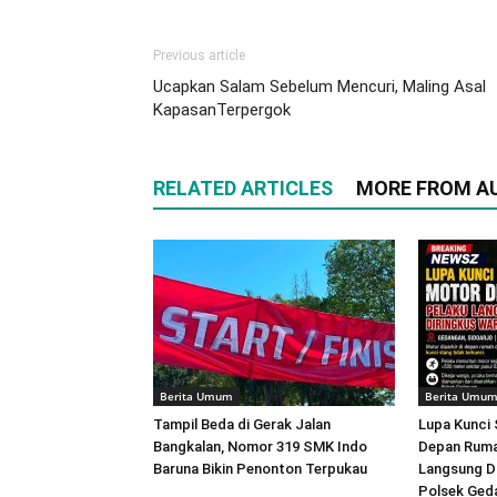
Previous article
Ucapkan Salam Sebelum Mencuri, Maling Asal
KapasanTerpergok
RELATED ARTICLES
MORE FROM A
Berita Umum
Berita Umu
Tampil Beda di Gerak Jalan
Lupa Kunci 
Bangkalan, Nomor 319 SMK Indo
Depan Ruma
Baruna Bikin Penonton Terpukau
Langsung D
Polsek Ged