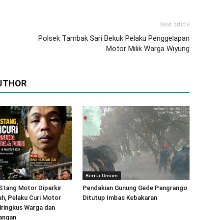
Next article
Polsek Tambak Sari Bekuk Pelaku Penggelapan
Motor Milik Warga Wiyung
UTHOR
m
Berita Umum
Stang Motor Diparkir
Pendakian Gunung Gede Pangrango
h, Pelaku Curi Motor
Ditutup Imbas Kebakaran
iringkus Warga dan
angan