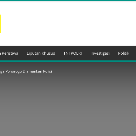
 Peristiwa
Liputan Khusus
TNI POLRI
Investigasi
Politik
rga Ponorogo Diamankan Polisi