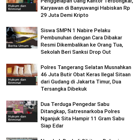
Penggelapan Uang Kantor Terbongkar,
Hukum dan
Karyawan di Banyuwangi Habiskan Rp
Kriminal
29 Juta Demi Kripto
Siswa SMPN 1 Nabire Pelaku
Pembunuhan dengan Cara Dibakar
Resmi Dikembalikan ke Orang Tua,
Berita Umum
Sekolah Beri Sanksi Drop Out
Polres Tangerang Selatan Musnahkan
46 Juta Butir Obat Keras Ilegal Sitaan
Hukum dan
dari Gudang di Jakarta Timur, Dua
Kriminal
Tersangka Dibekuk
Dua Terduga Pengedar Sabu
Ditangkap, Satresnarkoba Polres
Hukum dan
Nganjuk Sita Hampir 11 Gram Sabu
Kriminal
Siap Edar