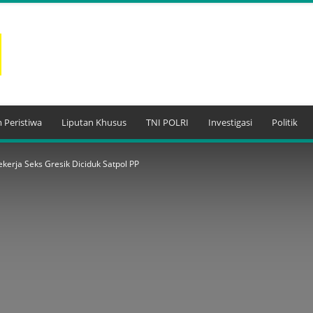
 Peristiwa
Liputan Khusus
TNI POLRI
Investigasi
Politik
kerja Seks Gresik Diciduk Satpol PP