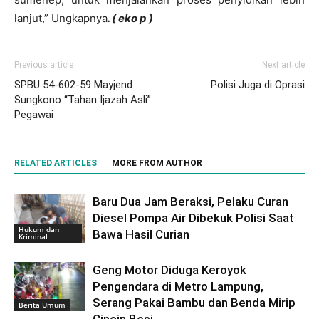
lanjut,” Ungkapnya
. ( eko p )
Previous article
Next article
SPBU 54-602-59 Mayjend
Polisi Juga di Oprasi
Sungkono “Tahan Ijazah Asli”
Pegawai
RELATED ARTICLES
MORE FROM AUTHOR
Baru Dua Jam Beraksi, Pelaku Curan
Diesel Pompa Air Dibekuk Polisi Saat
Hukum dan
Bawa Hasil Curian
Kriminal
Geng Motor Diduga Keroyok
Pengendara di Metro Lampung,
Serang Pakai Bambu dan Benda Mirip
Berita Umum