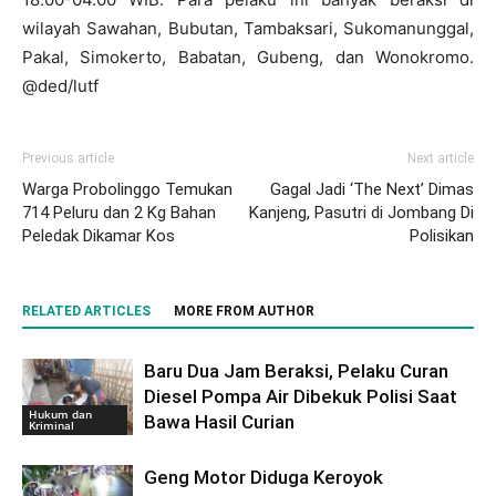
wilayah Sawahan, Bubutan, Tambaksari, Sukomanunggal,
Pakal, Simokerto, Babatan, Gubeng, dan Wonokromo.
@ded/lutf
Previous article
Next article
Warga Probolinggo Temukan
Gagal Jadi ‘The Next’ Dimas
714 Peluru dan 2 Kg Bahan
Kanjeng, Pasutri di Jombang Di
Peledak Dikamar Kos
Polisikan
RELATED ARTICLES
MORE FROM AUTHOR
Baru Dua Jam Beraksi, Pelaku Curan
Diesel Pompa Air Dibekuk Polisi Saat
Hukum dan
Bawa Hasil Curian
Kriminal
Geng Motor Diduga Keroyok