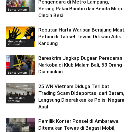
Pengendara di Metro Lampung,
Serang Pakai Bambu dan Benda Mirip
Berita Umum
Cincin Besi
Rebutan Harta Warisan Berujung Maut,
Petani di Tapsel Tewas Ditikam Adik
Hukum dan
Kandung
Kriminal
Bareskrim Ungkap Dugaan Peredaran
Narkoba di Klub Malam Bali, 53 Orang
Diamankan
Berita Umum
25 WN Vietnam Diduga Terlibat
Trading Scam Dideportasi dari Batam,
Hukum dan
Langsung Diserahkan ke Polisi Negara
Kriminal
Asal
Pemilik Konter Ponsel di Ambarawa
Ditemukan Tewas di Bagasi Mobil,