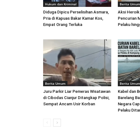
Hukum dan Kriminal
Berita Umu
Diduga Dipicu Perselisihan Asmara,
Aksi Heroi
Pria di Kapuas Bakar Kamar Kos,
Pencurian M
Empat Orang Terluka
Pelaku hing
Berita Umum
Berita Umu
Juru Parkir Liar Pemeras Wisatawan
Kabel dan B
di Cibodas Cianjur Ditangkap Polisi,
Barelang Ba
Sempat Ancam Usir Korban
Negara Capa
Pelaku Dit