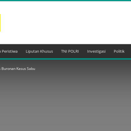
 Peristiwa
Liputan Khusus
TNI POLRI
Investigasi
Politik
us Buronan Kasus Sabu