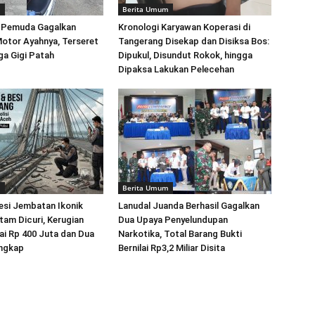
m
Berita Umum
k Pemuda Gagalkan
Kronologi Karyawan Koperasi di
otor Ayahnya, Terseret
Tangerang Disekap dan Disiksa Bos:
ga Gigi Patah
Dipukul, Disundut Rokok, hingga
Dipaksa Lakukan Pelecehan
m
Berita Umum
esi Jembatan Ikonik
Lanudal Juanda Berhasil Gagalkan
tam Dicuri, Kerugian
Dua Upaya Penyelundupan
i Rp 400 Juta dan Dua
Narkotika, Total Barang Bukti
angkap
Bernilai Rp3,2 Miliar Disita