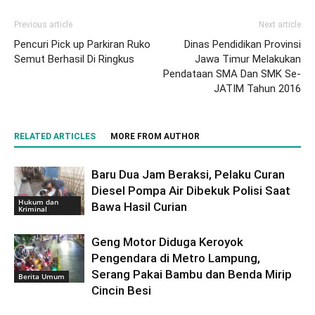
Previous article
Next article
Pencuri Pick up Parkiran Ruko
Dinas Pendidikan Provinsi
Semut Berhasil Di Ringkus
Jawa Timur Melakukan
Pendataan SMA Dan SMK Se-
JATIM Tahun 2016
RELATED ARTICLES
MORE FROM AUTHOR
Baru Dua Jam Beraksi, Pelaku Curan
Diesel Pompa Air Dibekuk Polisi Saat
Hukum dan
Bawa Hasil Curian
Kriminal
Geng Motor Diduga Keroyok
Pengendara di Metro Lampung,
Serang Pakai Bambu dan Benda Mirip
Berita Umum
Cincin Besi