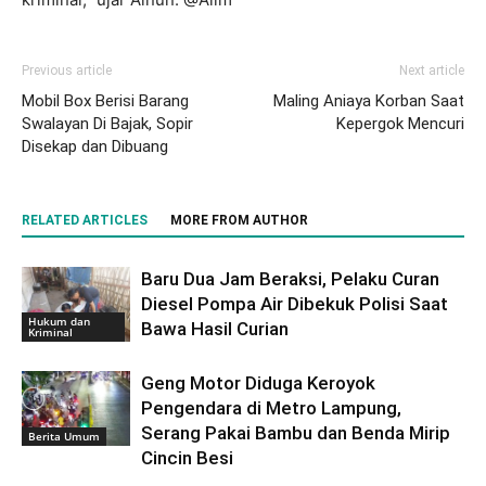
Previous article
Next article
Mobil Box Berisi Barang
Maling Aniaya Korban Saat
Swalayan Di Bajak, Sopir
Kepergok Mencuri
Disekap dan Dibuang
RELATED ARTICLES
MORE FROM AUTHOR
Baru Dua Jam Beraksi, Pelaku Curan
Diesel Pompa Air Dibekuk Polisi Saat
Hukum dan
Bawa Hasil Curian
Kriminal
Geng Motor Diduga Keroyok
Pengendara di Metro Lampung,
Serang Pakai Bambu dan Benda Mirip
Berita Umum
Cincin Besi