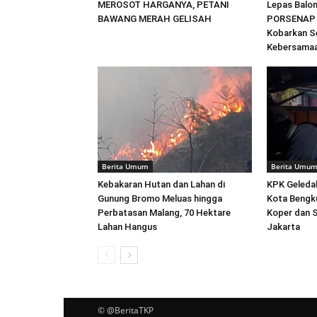
MEROSOT HARGANYA, PETANI
Lepas Balon
BAWANG MERAH GELISAH
PORSENAP 2
Kobarkan S
Kebersama
Berita Umum
Berita Umu
Kebakaran Hutan dan Lahan di
KPK Geleda
Gunung Bromo Meluas hingga
Kota Bengku
Perbatasan Malang, 70 Hektare
Koper dan 
Lahan Hangus
Jakarta
© @BeritaTKP