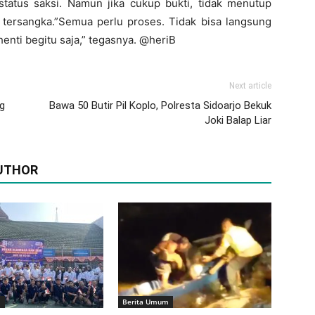
tatus saksi. Namun jika cukup bukti, tidak menutup
tersangka.”Semua perlu proses. Tidak bisa langsung
rhenti begitu saja,” tegasnya. @heriB
Next article
ng
Bawa 50 Butir Pil Koplo, Polresta Sidoarjo Bekuk
Joki Balap Liar
UTHOR
m
Berita Umum