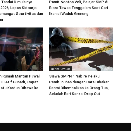
 Tandai Dimulainya
Pamit Nonton Voli, Pelajar SMP di
026, Lapas Sidoarjo
Blora Tewas Tenggelam Saat Cari
emangat Sportivitas dan
Ikan di Waduk Greneng
an
m
Berita Umum
h Rumah Mantan Pj Wali
Siswa SMPN 1 Nabire Pelaku
lu Arif Gunadi, Empat
Pembunuhan dengan Cara Dibakar
Satu Kardus Dibawa ke
Resmi Dikembalikan ke Orang Tua,
Sekolah Beri Sanksi Drop Out