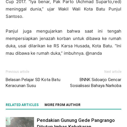
Cup 2017. “Iya benar, Pak Parto (Achmad Suparto,red)
meninggal dunia,” ujar Wakil Wali Kota Batu Punjul
Santoso.
Panjul juga mengujarkan bahwa saat ini tengah
mempersiapkan jenazah korban untuk dibawa ke rumah
duka, usai dilarikan ke RS Karsa Husada, Kota Batu. “Ini
mau dibawa ke rumah duka,” imbuhnya. @nanda
Previous article
Next article
Belasan Pelajar SD Kota Batu
BNNK Sidoarjo Gencar
Keracunan Susu
Sosialisasi Bahaya Narkoba
RELATED ARTICLES
MORE FROM AUTHOR
Pendakian Gunung Gede Pangrango
Ditutup Imbas Kebakaran