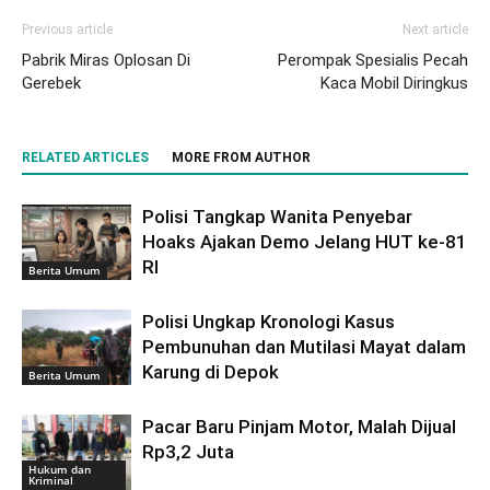
Previous article
Next article
Pabrik Miras Oplosan Di
Perompak Spesialis Pecah
Gerebek
Kaca Mobil Diringkus
RELATED ARTICLES
MORE FROM AUTHOR
Polisi Tangkap Wanita Penyebar
Hoaks Ajakan Demo Jelang HUT ke-81
RI
Berita Umum
Polisi Ungkap Kronologi Kasus
Pembunuhan dan Mutilasi Mayat dalam
Karung di Depok
Berita Umum
Pacar Baru Pinjam Motor, Malah Dijual
Rp3,2 Juta
Hukum dan
Kriminal