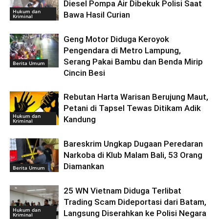
Diesel Pompa Air Dibekuk Polisi Saat
Hukum dan
Bawa Hasil Curian
Kriminal
Geng Motor Diduga Keroyok
Pengendara di Metro Lampung,
Serang Pakai Bambu dan Benda Mirip
Berita Umum
Cincin Besi
Rebutan Harta Warisan Berujung Maut,
Petani di Tapsel Tewas Ditikam Adik
Hukum dan
Kandung
Kriminal
Bareskrim Ungkap Dugaan Peredaran
Narkoba di Klub Malam Bali, 53 Orang
Diamankan
Berita Umum
25 WN Vietnam Diduga Terlibat
Trading Scam Dideportasi dari Batam,
Hukum dan
Langsung Diserahkan ke Polisi Negara
Kriminal