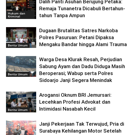
Dalih Panti Asuhan Berujung Petaka:
Remaja Tunanetra Dicabuli Bertahun-
Hukum dan
tahun Tanpa Ampun
Kriminal
Dugaan Brutalitas Satres Narkoba
Polres Pasuruan: Petani Dipaksa
Mengaku Bandar hingga Alami Trauma
Berita Umum
Warga Desa Klurak Resah, Perjudian
Sabung Ayam dan Dadu Diduga Masih
Beroperasi; Wabup serta Polres
Berita Umum
Sidoarjo Janji Segera Menindak
Arogansi Oknum BRI Jemursari:
Lecehkan Profesi Advokat dan
Intimidasi Nasabah Kecil
Berita Umum
Janji Pekerjaan Tak Terwujud, Pria di
Surabaya Kehilangan Motor Setelah