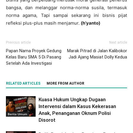
bangsa, dan melanggar norma-norma susila, termasuk
norma agama, Tapi sampai sekarang ini bisnis pijat
refleksi plus-plus masih menjamur.
(h’yanto)
Previous article
Next article
Papan Nama Proyek Gedung
Marak Pitrad di Jalan Kalibokor
Kelas Baru SMA 5 Di Pasang
Jadi Ajang Masiat Dolly Kedua
Setelah Ada Investigasi
RELATED ARTICLES
MORE FROM AUTHOR
Kuasa Hukum Ungkap Dugaan
Intervensi dalam Kasus Kekerasan
Anak, Penanganan Oknum Polisi
Berita Umum
Disorot