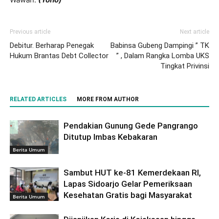
Previous article
Next article
Debitur. Berharap Penegak
Babinsa Gubeng Dampingi ” TK
Hukum Brantas Debt Collector
” , Dalam Rangka Lomba UKS
Tingkat Privinsi
RELATED ARTICLES
MORE FROM AUTHOR
Pendakian Gunung Gede Pangrango
Ditutup Imbas Kebakaran
Berita Umum
Sambut HUT ke-81 Kemerdekaan RI,
Lapas Sidoarjo Gelar Pemeriksaan
Kesehatan Gratis bagi Masyarakat
Berita Umum