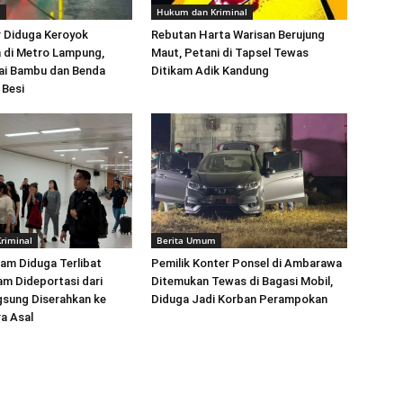
m
Hukum dan Kriminal
 Diduga Keroyok
Rebutan Harta Warisan Berujung
 di Metro Lampung,
Maut, Petani di Tapsel Tewas
ai Bambu dan Benda
Ditikam Adik Kandung
 Besi
riminal
Berita Umum
am Diduga Terlibat
Pemilik Konter Ponsel di Ambarawa
m Dideportasi dari
Ditemukan Tewas di Bagasi Mobil,
gsung Diserahkan ke
Diduga Jadi Korban Perampokan
ra Asal