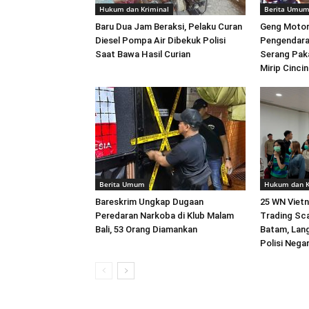
Hukum dan Kriminal
Berita Umu
Baru Dua Jam Beraksi, Pelaku Curan
Geng Motor
Diesel Pompa Air Dibekuk Polisi
Pengendara
Saat Bawa Hasil Curian
Serang Pak
Mirip Cincin
Berita Umum
Hukum dan K
Bareskrim Ungkap Dugaan
25 WN Vietn
Peredaran Narkoba di Klub Malam
Trading Sca
Bali, 53 Orang Diamankan
Batam, Lan
Polisi Nega