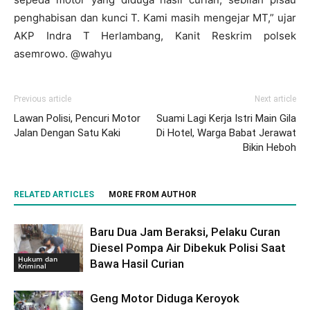
penghabisan dan kunci T. Kami masih mengejar MT,” ujar
AKP Indra T Herlambang, Kanit Reskrim polsek
asemrowo. @wahyu
Previous article
Next article
Lawan Polisi, Pencuri Motor
Suami Lagi Kerja Istri Main Gila
Jalan Dengan Satu Kaki
Di Hotel, Warga Babat Jerawat
Bikin Heboh
RELATED ARTICLES
MORE FROM AUTHOR
Baru Dua Jam Beraksi, Pelaku Curan
Diesel Pompa Air Dibekuk Polisi Saat
Hukum dan
Bawa Hasil Curian
Kriminal
Geng Motor Diduga Keroyok