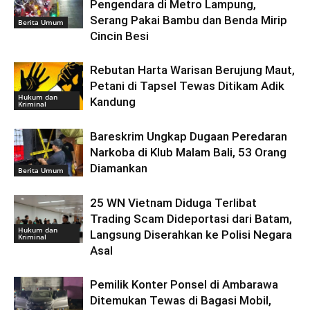
Pengendara di Metro Lampung,
Serang Pakai Bambu dan Benda Mirip
Berita Umum
Cincin Besi
Rebutan Harta Warisan Berujung Maut,
Petani di Tapsel Tewas Ditikam Adik
Hukum dan
Kandung
Kriminal
Bareskrim Ungkap Dugaan Peredaran
Narkoba di Klub Malam Bali, 53 Orang
Diamankan
Berita Umum
25 WN Vietnam Diduga Terlibat
Trading Scam Dideportasi dari Batam,
Hukum dan
Langsung Diserahkan ke Polisi Negara
Kriminal
Asal
Pemilik Konter Ponsel di Ambarawa
Ditemukan Tewas di Bagasi Mobil,