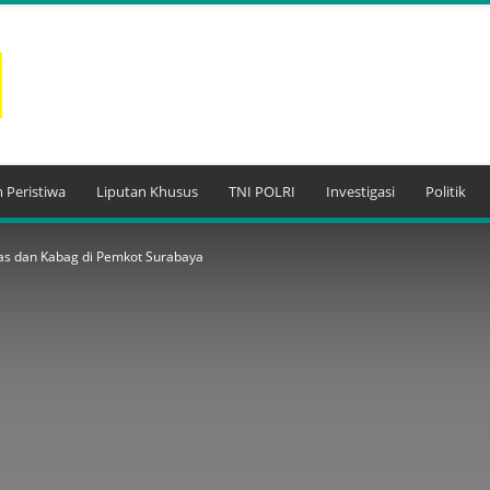
 Peristiwa
Liputan Khusus
TNI POLRI
Investigasi
Politik
as dan Kabag di Pemkot Surabaya