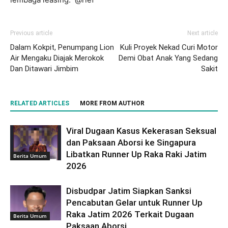
Previous article
Next article
Dalam Kokpit, Penumpang Lion
Kuli Proyek Nekad Curi Motor
Air Mengaku Diajak Merokok
Demi Obat Anak Yang Sedang
Dan Ditawari Jimbim
Sakit
RELATED ARTICLES
MORE FROM AUTHOR
Viral Dugaan Kasus Kekerasan Seksual
dan Paksaan Aborsi ke Singapura
Libatkan Runner Up Raka Raki Jatim
Berita Umum
2026
Disbudpar Jatim Siapkan Sanksi
Pencabutan Gelar untuk Runner Up
Raka Jatim 2026 Terkait Dugaan
Berita Umum
Paksaan Aborsi