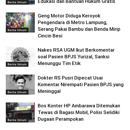
Edukasi dan Bantuan Hukum Gratis
Berita Umum
Geng Motor Diduga Keroyok
Pengendara di Metro Lampung,
Serang Pakai Bambu dan Benda Mirip
Berita Umum
Cincin Besi
Nakes RSA UGM Ikut Berkomentar
soal Pasien BPJS Yurizal, Sanksi
Menunggu Tim Etik
Berita Umum
Dokter RS Pusri Dipecat Usai
Komentar Nirempati Pasien BPJS yang
Meninggal
Berita Umum
Bos Konter HP Ambarawa Ditemukan
Tewas di Bagasi Mobil, Polisi Selidiki
Dugaan Perampokan
Berita Umum