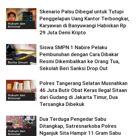
Skenario Palsu Dibegal untuk Tutupi
Penggelapan Uang Kantor Terbongkar,
Hukum dan
Karyawan di Banyuwangi Habiskan Rp
Kriminal
29 Juta Demi Kripto
Siswa SMPN 1 Nabire Pelaku
Pembunuhan dengan Cara Dibakar
Resmi Dikembalikan ke Orang Tua,
Berita Umum
Sekolah Beri Sanksi Drop Out
Polres Tangerang Selatan Musnahkan
46 Juta Butir Obat Keras Ilegal Sitaan
Hukum dan
dari Gudang di Jakarta Timur, Dua
Kriminal
Tersangka Dibekuk
Dua Terduga Pengedar Sabu
Ditangkap, Satresnarkoba Polres
Hukum dan
Nganjuk Sita Hampir 11 Gram Sabu
Kriminal