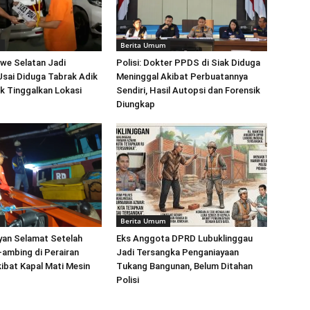
m
Berita Umum
we Selatan Jadi
Polisi: Dokter PPDS di Siak Diduga
sai Diduga Tabrak Adik
Meninggal Akibat Perbuatannya
k Tinggalkan Lokasi
Sendiri, Hasil Autopsi dan Forensik
Diungkap
m
Berita Umum
yan Selamat Setelah
Eks Anggota DPRD Lubuklinggau
ambing di Perairan
Jadi Tersangka Penganiayaan
ibat Kapal Mati Mesin
Tukang Bangunan, Belum Ditahan
Polisi