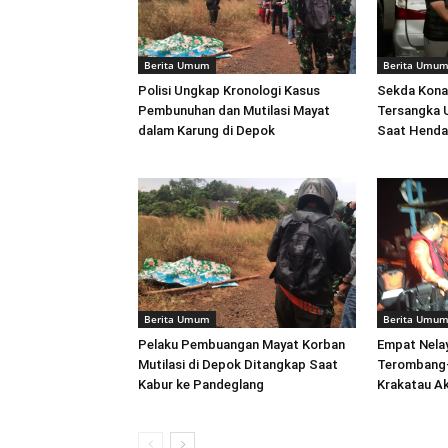
Berita Umum
Berita Umu
Polisi Ungkap Kronologi Kasus
Sekda Kona
Pembunuhan dan Mutilasi Mayat
Tersangka U
dalam Karung di Depok
Saat Henda
Berita Umum
Berita Umu
Pelaku Pembuangan Mayat Korban
Empat Nela
Mutilasi di Depok Ditangkap Saat
Terombang-
Kabur ke Pandeglang
Krakatau Ak