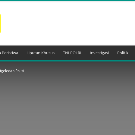
 Peristiwa
Liputan Khusus
TNI POLRI
Investigasi
Politik
igeledah Polisi