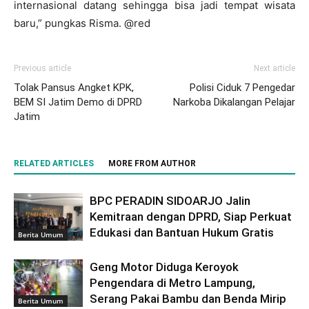
internasional datang sehingga bisa jadi tempat wisata
baru,” pungkas Risma. @red
Previous article
Next article
Tolak Pansus Angket KPK,
Polisi Ciduk 7 Pengedar
BEM SI Jatim Demo di DPRD
Narkoba Dikalangan Pelajar
Jatim
RELATED ARTICLES
MORE FROM AUTHOR
BPC PERADIN SIDOARJO Jalin
Kemitraan dengan DPRD, Siap Perkuat
Edukasi dan Bantuan Hukum Gratis
Berita Umum
Geng Motor Diduga Keroyok
Pengendara di Metro Lampung,
Serang Pakai Bambu dan Benda Mirip
Berita Umum