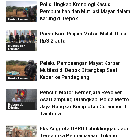
Polisi Ungkap Kronologi Kasus
Pembunuhan dan Mutilasi Mayat dalam
Karung di Depok
Berita Umum
Pacar Baru Pinjam Motor, Malah Dijual
Rp3,2 Juta
Hukum dan
Kriminal
Pelaku Pembuangan Mayat Korban
Mutilasi di Depok Ditangkap Saat
Kabur ke Pandeglang
Berita Umum
Pencuri Motor Bersenjata Revolver
Asal Lampung Ditangkap, Polda Metro
Hukum dan
Jaya Bongkar Komplotan Curanmor di
Kriminal
Tambora
Eks Anggota DPRD Lubuklinggau Jadi
Tersangka Penganiayaan Tukang