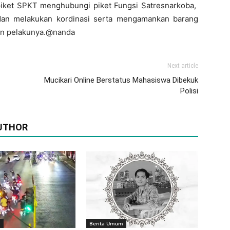
piket SPKT menghubungi piket Fungsi Satresnarkoba,
dan melakukan kordinasi serta mengamankan barang
kan pelakunya.@nanda
Next article
Mucikari Online Berstatus Mahasiswa Dibekuk
Polisi
UTHOR
m
Berita Umum