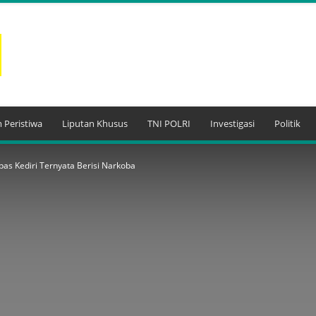
 Peristiwa
Liputan Khusus
TNI POLRI
Investigasi
Politik
as Kediri Ternyata Berisi Narkoba