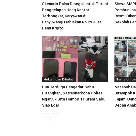
Skenario Palsu Dibegal untuk Tutupi
Siswa SMPN
Penggelapan Uang Kantor
Pembunuhan
Terbongkar, Karyawan di
Resmi Dikem
Banyuwangi Habiskan Rp 29 Juta
Sekolah Ber
Demi Kripto
Hukum dan Kriminal
Berita Umu
Dua Terduga Pengedar Sabu
Nasabah Ban
Ditangkap, Satresnarkoba Polres
Dirampok K
Nganjuk Sita Hampir 11 Gram Sabu
Tajam, Uang
Siap Edar
Depan Anak 