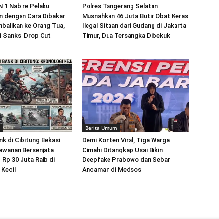
 1 Nabire Pelaku
Polres Tangerang Selatan
 dengan Cara Dibakar
Musnahkan 46 Juta Butir Obat Keras
balikan ke Orang Tua,
Ilegal Sitaan dari Gudang di Jakarta
i Sanksi Drop Out
Timur, Dua Tersangka Dibekuk
m
Berita Umum
k di Cibitung Bekasi
Demi Konten Viral, Tiga Warga
awanan Bersenjata
Cimahi Ditangkap Usai Bikin
 Rp 30 Juta Raib di
Deepfake Prabowo dan Sebar
Kecil
Ancaman di Medsos