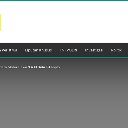
 Peristiwa
Liputan Khusus
TNI POLRI
Investigasi
Politik
ndara Motor Bawa 9.430 Butir Pil Koplo