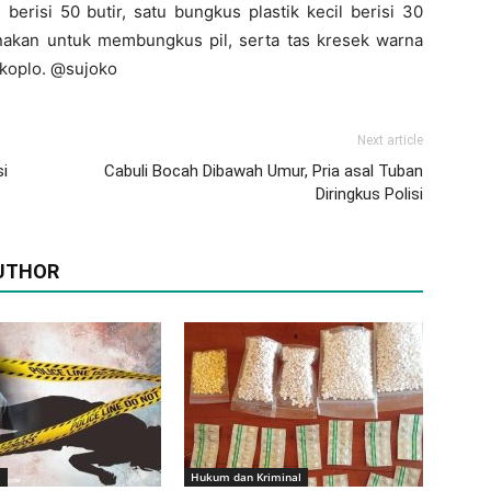
berisi 50 butir, satu bungkus plastik kecil berisi 30
gunakan untuk membungkus pil, serta tas kresek warna
 koplo. @sujoko
Next article
si
Cabuli Bocah Dibawah Umur, Pria asal Tuban
Diringkus Polisi
UTHOR
m
Hukum dan Kriminal