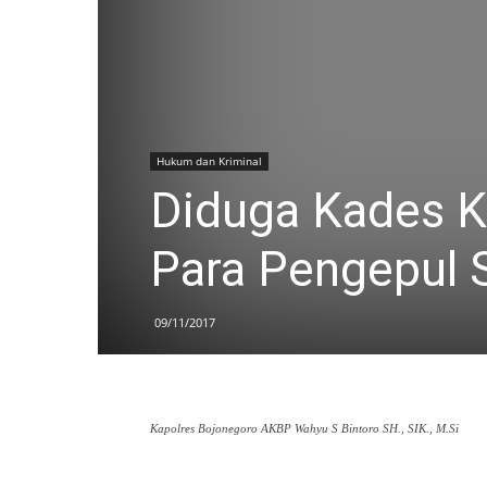
Hukum dan Kriminal
Diduga Kades K
Para Pengepul S
09/11/2017
Kapolres Bojonegoro AKBP Wahyu S Bintoro SH., SIK., M.Si