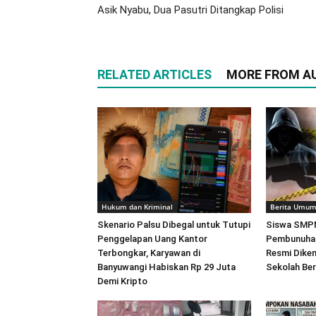
Asik Nyabu, Dua Pasutri Ditangkap Polisi
RELATED ARTICLES
MORE FROM A
Hukum dan Kriminal
Berita Umu
Skenario Palsu Dibegal untuk Tutupi
Siswa SMPN
Penggelapan Uang Kantor
Pembunuhan
Terbongkar, Karyawan di
Resmi Dikem
Banyuwangi Habiskan Rp 29 Juta
Sekolah Ber
Demi Kripto