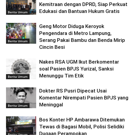
Kemitraan dengan DPRD, Siap Perkuat
Edukasi dan Bantuan Hukum Gratis
Berita Umum
Geng Motor Diduga Keroyok
Pengendara di Metro Lampung,
Serang Pakai Bambu dan Benda Mirip
Berita Umum
Cincin Besi
Nakes RSA UGM Ikut Berkomentar
soal Pasien BPJS Yurizal, Sanksi
Menunggu Tim Etik
Berita Umum
Dokter RS Pusri Dipecat Usai
Komentar Nirempati Pasien BPJS yang
Meninggal
Berita Umum
Bos Konter HP Ambarawa Ditemukan
Tewas di Bagasi Mobil, Polisi Selidiki
Dugaan Perampokan
Berita Umum