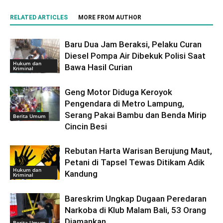
RELATED ARTICLES
MORE FROM AUTHOR
Baru Dua Jam Beraksi, Pelaku Curan
Diesel Pompa Air Dibekuk Polisi Saat
Hukum dan
Bawa Hasil Curian
Kriminal
Geng Motor Diduga Keroyok
Pengendara di Metro Lampung,
Serang Pakai Bambu dan Benda Mirip
Berita Umum
Cincin Besi
Rebutan Harta Warisan Berujung Maut,
Petani di Tapsel Tewas Ditikam Adik
Hukum dan
Kandung
Kriminal
Bareskrim Ungkap Dugaan Peredaran
Narkoba di Klub Malam Bali, 53 Orang
Diamankan
Berita Umum