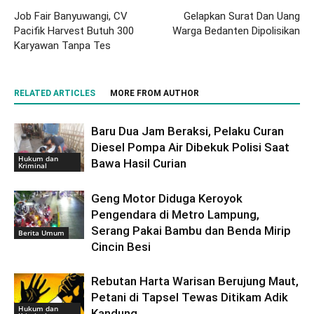
Job Fair Banyuwangi, CV
Gelapkan Surat Dan Uang
Pacifik Harvest Butuh 300
Warga Bedanten Dipolisikan
Karyawan Tanpa Tes
RELATED ARTICLES
MORE FROM AUTHOR
Baru Dua Jam Beraksi, Pelaku Curan
Diesel Pompa Air Dibekuk Polisi Saat
Hukum dan
Bawa Hasil Curian
Kriminal
Geng Motor Diduga Keroyok
Pengendara di Metro Lampung,
Serang Pakai Bambu dan Benda Mirip
Berita Umum
Cincin Besi
Rebutan Harta Warisan Berujung Maut,
Petani di Tapsel Tewas Ditikam Adik
Hukum dan
Kandung