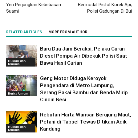
Yen Perjungkan Kebebasan
Bermodal Pistol Korek Api,
Suami
Polisi Gadungan Di Bui
RELATED ARTICLES
MORE FROM AUTHOR
Baru Dua Jam Beraksi, Pelaku Curan
Diesel Pompa Air Dibekuk Polisi Saat
Hukum dan
Bawa Hasil Curian
Kriminal
Geng Motor Diduga Keroyok
Pengendara di Metro Lampung,
Serang Pakai Bambu dan Benda Mirip
Berita Umum
Cincin Besi
Rebutan Harta Warisan Berujung Maut,
Petani di Tapsel Tewas Ditikam Adik
Hukum dan
Kandung
Kriminal