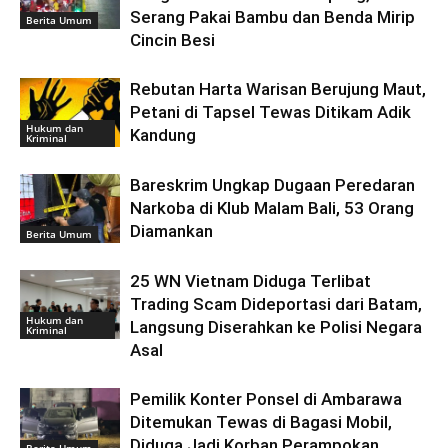
Serang Pakai Bambu dan Benda Mirip
Berita Umum
Cincin Besi
Rebutan Harta Warisan Berujung Maut,
Petani di Tapsel Tewas Ditikam Adik
Hukum dan
Kandung
Kriminal
Bareskrim Ungkap Dugaan Peredaran
Narkoba di Klub Malam Bali, 53 Orang
Diamankan
Berita Umum
25 WN Vietnam Diduga Terlibat
Trading Scam Dideportasi dari Batam,
Hukum dan
Langsung Diserahkan ke Polisi Negara
Kriminal
Asal
Pemilik Konter Ponsel di Ambarawa
Ditemukan Tewas di Bagasi Mobil,
Diduga Jadi Korban Perampokan
Berita Umum