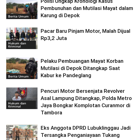
Polisi Ungkap Kronologi Kasus
Pembunuhan dan Mutilasi Mayat dalam
Karung di Depok
Berita Umum
Pacar Baru Pinjam Motor, Malah Dijual
Rp3,2 Juta
Hukum dan
Kriminal
Pelaku Pembuangan Mayat Korban
Mutilasi di Depok Ditangkap Saat
Kabur ke Pandeglang
Berita Umum
Pencuri Motor Bersenjata Revolver
Asal Lampung Ditangkap, Polda Metro
Hukum dan
Jaya Bongkar Komplotan Curanmor di
Kriminal
Tambora
Eks Anggota DPRD Lubuklinggau Jadi
Tersangka Penganiayaan Tukang