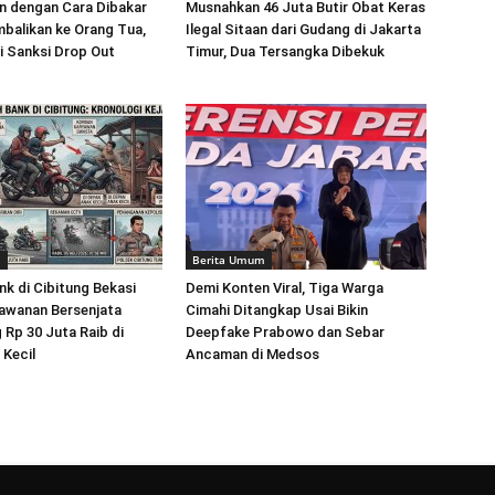
 dengan Cara Dibakar
Musnahkan 46 Juta Butir Obat Keras
balikan ke Orang Tua,
Ilegal Sitaan dari Gudang di Jakarta
i Sanksi Drop Out
Timur, Dua Tersangka Dibekuk
m
Berita Umum
k di Cibitung Bekasi
Demi Konten Viral, Tiga Warga
awanan Bersenjata
Cimahi Ditangkap Usai Bikin
 Rp 30 Juta Raib di
Deepfake Prabowo dan Sebar
Kecil
Ancaman di Medsos