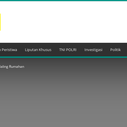
 Peristiwa
Liputan Khusus
TNI POLRI
Investigasi
Politik
Maling Rumahan