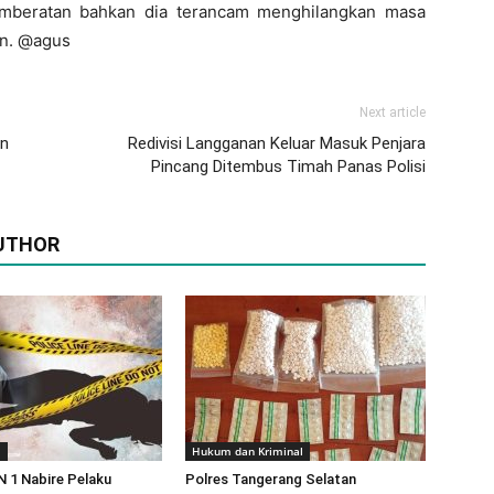
mberatan bahkan dia terancam menghilangkan masa
an. @agus
Next article
un
Redivisi Langganan Keluar Masuk Penjara
Pincang Ditembus Timah Panas Polisi
UTHOR
m
Hukum dan Kriminal
 1 Nabire Pelaku
Polres Tangerang Selatan