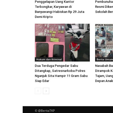
Penggelapan Uang Kantor
Pembunuhan
Terbongkar, Karyawan di
Resmi Dikem
Banyuwangi Habiskan Rp 29 Juta
Sekolah Ber
Demi Kripto
Hukum dan Kriminal
Berita Umu
Dua Terduga Pengedar Sabu
Nasabah Ban
Ditangkap, Satresnarkoba Polres
Dirampok K
Nganjuk Sita Hampir 11 Gram Sabu
Tajam, Uang
Siap Edar
Depan Anak 
© @BeritaTKP