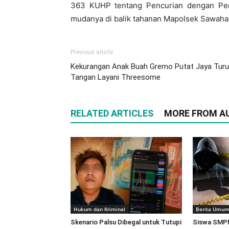
363 KUHP tentang Pencurian dengan Pe
mudanya di balik tahanan Mapolsek Sawah
Previous article
Kekurangan Anak Buah Gremo Putat Jaya Tur
Tangan Layani Threesome
RELATED ARTICLES
MORE FROM A
Hukum dan Kriminal
Berita Umu
Skenario Palsu Dibegal untuk Tutupi
Siswa SMPN