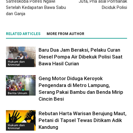
Satreskoba Polres Ngawi
Juta, Pria asal Pontianak
Setelah Kedapatan Bawa Sabu
Diciduk Polisi
dan Ganja
RELATED ARTICLES
MORE FROM AUTHOR
Baru Dua Jam Beraksi, Pelaku Curan
Diesel Pompa Air Dibekuk Polisi Saat
Hukum dan
Bawa Hasil Curian
Kriminal
Geng Motor Diduga Keroyok
Pengendara di Metro Lampung,
Serang Pakai Bambu dan Benda Mirip
Berita Umum
Cincin Besi
Rebutan Harta Warisan Berujung Maut,
Petani di Tapsel Tewas Ditikam Adik
Hukum dan
Kandung
Kriminal