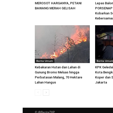
MEROSOT HARGANYA, PETANI
Lepas Balon
BAWANG MERAH GELISAH
PORSENAP 2
Kobarkan S
Kebersama
Berita Umum
Berita Umu
Kebakaran Hutan dan Lahan di
KPK Geleda
Gunung Bromo Meluas hingga
Kota Bengku
Perbatasan Malang, 70 Hektare
Koper dan 
Lahan Hangus
Jakarta
© @BeritaTKP