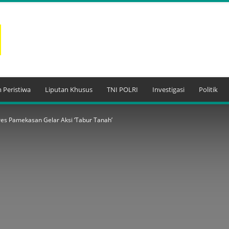
 Peristiwa
Liputan Khusus
TNI POLRI
Investigasi
Politik
olres Pamekasan Gelar Aksi ‘Tabur Tanah’