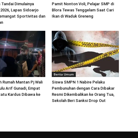
 Tandai Dimulainya
Pamit Nonton Voli, Pelajar SMP di
026, Lapas Sidoarjo
Blora Tewas Tenggelam Saat Cari
emangat Sportivitas dan
Ikan di Waduk Greneng
an
m
Berita Umum
h Rumah Mantan Pj Wali
Siswa SMPN 1 Nabire Pelaku
lu Arif Gunadi, Empat
Pembunuhan dengan Cara Dibakar
Satu Kardus Dibawa ke
Resmi Dikembalikan ke Orang Tua,
Sekolah Beri Sanksi Drop Out