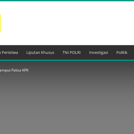
 Peristiwa
Liputan Khusus
TNI POLRI
Investigasi
Politik
jemput Paksa KPK