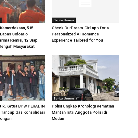
m
Berita Umum
Kemerdekaan, 515
Check OurDream-Girl.app for a
Lapas Sidoarjo
Personalized AI Romance
erima Remisi, 12 Siap
Experience Tailored for You
 Tengah Masyarakat
m
Berita Umum
ntik, Ketua BPW PERADIN
Polisi Ungkap Kronologi Kematian
 Tancap Gas Konsolidasi
Mantan Istri Anggota Polisi di
mongan
Medan