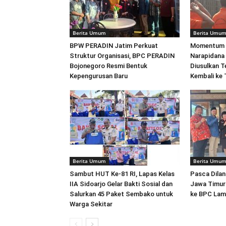
Berita Umum
Berita Umu
BPW PERADIN Jatim Perkuat
Momentum 
Struktur Organisasi, BPC PERADIN
Narapidana 
Bojonegoro Resmi Bentuk
Diusulkan T
Kepengurusan Baru
Kembali ke
Berita Umum
Berita Umu
Sambut HUT Ke-81 RI, Lapas Kelas
Pasca Dila
IIA Sidoarjo Gelar Bakti Sosial dan
Jawa Timur
Salurkan 45 Paket Sembako untuk
ke BPC La
Warga Sekitar