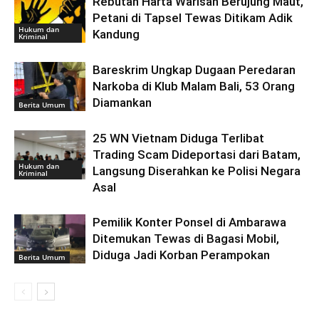
Rebutan Harta Warisan Berujung Maut,
Petani di Tapsel Tewas Ditikam Adik
Hukum dan
Kandung
Kriminal
Bareskrim Ungkap Dugaan Peredaran
Narkoba di Klub Malam Bali, 53 Orang
Diamankan
Berita Umum
25 WN Vietnam Diduga Terlibat
Trading Scam Dideportasi dari Batam,
Hukum dan
Langsung Diserahkan ke Polisi Negara
Kriminal
Asal
Pemilik Konter Ponsel di Ambarawa
Ditemukan Tewas di Bagasi Mobil,
Diduga Jadi Korban Perampokan
Berita Umum