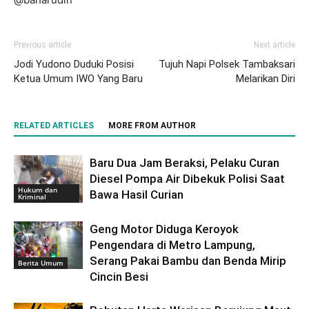
Previous article
Next article
Jodi Yudono Duduki Posisi
Tujuh Napi Polsek Tambaksari
Ketua Umum IWO Yang Baru
Melarikan Diri
RELATED ARTICLES
MORE FROM AUTHOR
Baru Dua Jam Beraksi, Pelaku Curan
Diesel Pompa Air Dibekuk Polisi Saat
Hukum dan
Bawa Hasil Curian
Kriminal
Geng Motor Diduga Keroyok
Pengendara di Metro Lampung,
Serang Pakai Bambu dan Benda Mirip
Berita Umum
Cincin Besi